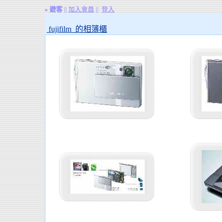
»
遊客
||
加入會員
||
登入
fujifilm 的相簿櫃