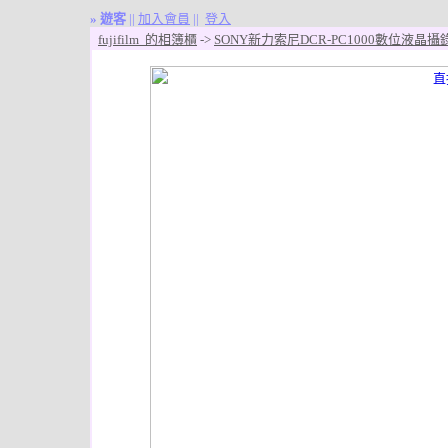
»
遊客
||
加入會員
||
登入
fujifilm 的相簿櫃
->
SONY新力索尼DCR-PC1000數位液晶