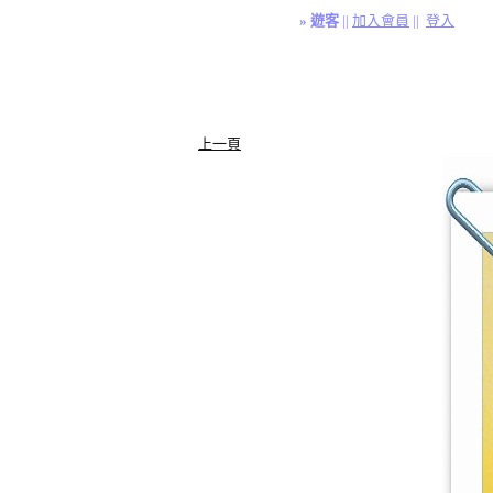
»
遊客
||
加入會員
||
登入
上一頁