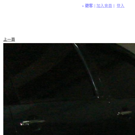
»
遊客
||
加入會員
||
登入
上一頁