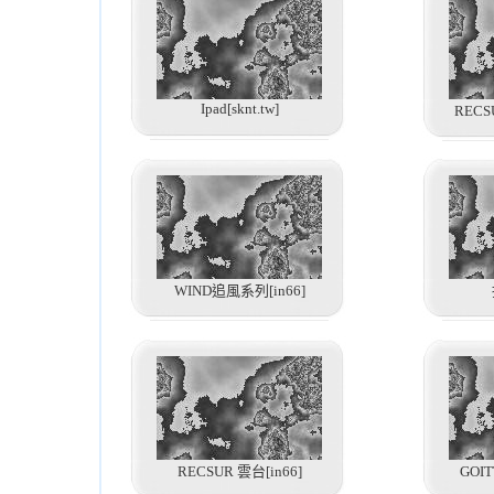
Ipad[sknt.tw]
RECS
WIND追風系列[in66]
RECSUR 雲台[in66]
GOIT