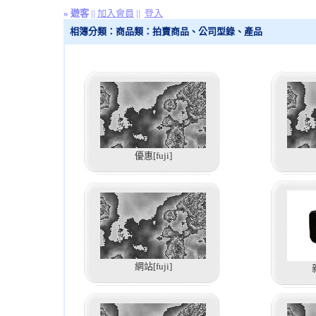
»
遊客
||
加入會員
||
登入
相簿分類：商品類：拍賣商品、公司型錄、產品
優惠[fuji]
網站[fuji]