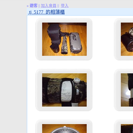
»
遊客
||
加入會員
||
登入
tj_5177 的相簿櫃