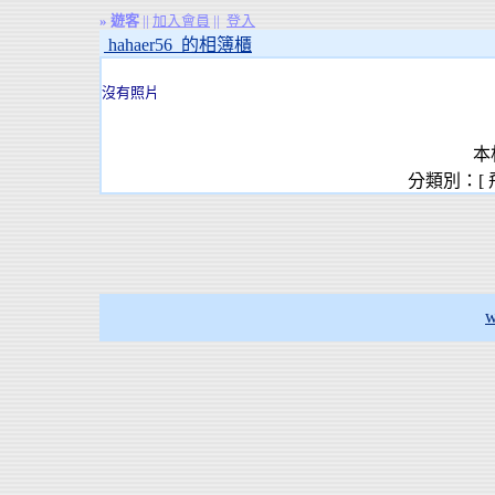
»
遊客
||
加入會員
||
登入
hahaer56 的相簿櫃
沒有照片
本
分類別：[
w