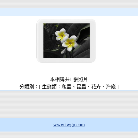
本相簿共1 張照片
分類別：[ 生態類：爬蟲、昆蟲、花卉、海底 ]
www.twgp.com