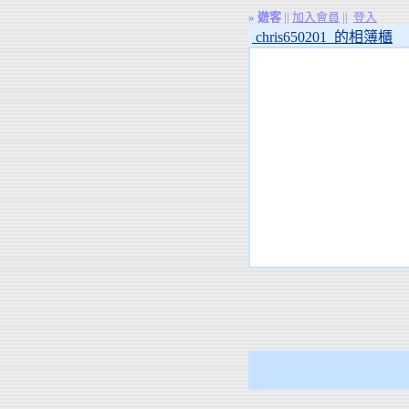
»
遊客
||
加入會員
||
登入
chris650201 的相簿櫃