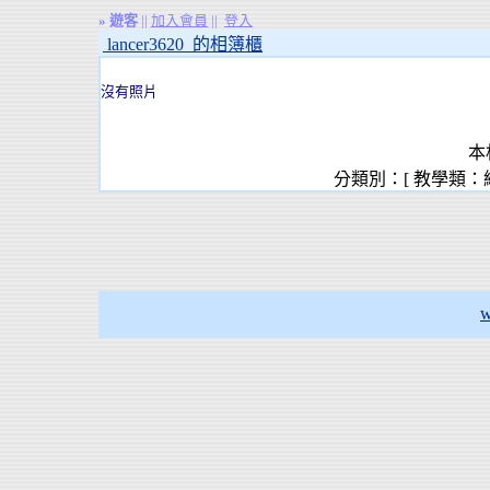
»
遊客
||
加入會員
||
登入
lancer3620 的相簿櫃
沒有照片
本
分類別：[ 教學類：
w