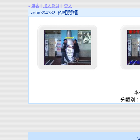
»
遊客
||
加入會員
||
登入
zobn394782 的相簿櫃
本
分類別：
w