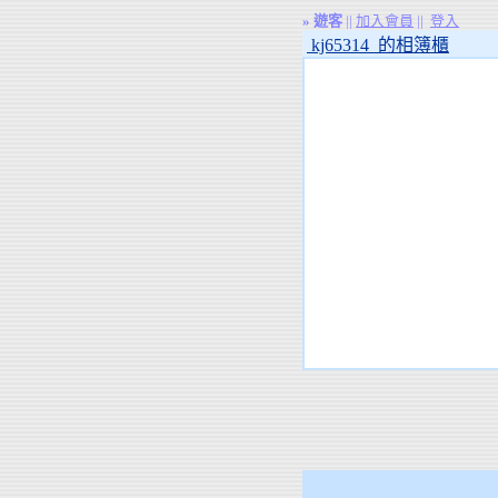
»
遊客
||
加入會員
||
登入
kj65314 的相簿櫃