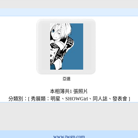
亞連
本相簿共1 張照片
分類別：[ 秀展類：明星、SHOWGirl、同人誌、發表會 ]
www.twgp.com