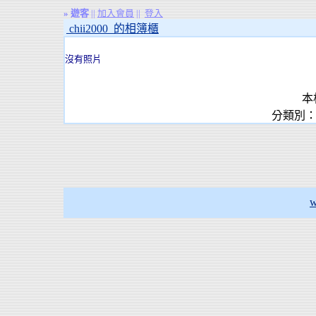
»
遊客
||
加入會員
||
登入
chii2000 的相簿櫃
沒有照片
本
分類別：
w