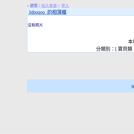
»
遊客
||
加入會員
||
登入
biboqoo 的相簿櫃
沒有照片
本
分類別：[ 寶貝類
w