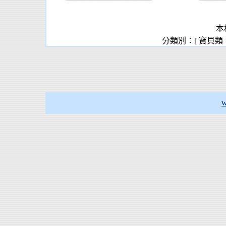
本
分類別：[ 寶貝類
w