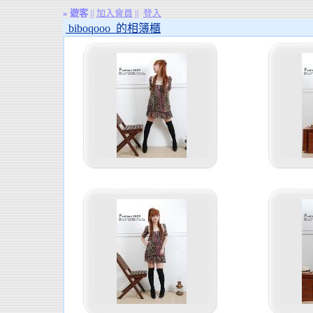
»
遊客
||
加入會員
||
登入
biboqooo 的相簿櫃