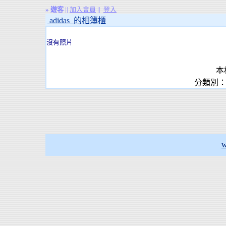
»
遊客
||
加入會員
||
登入
adidas 的相簿櫃
沒有照片
本
分類別：
w