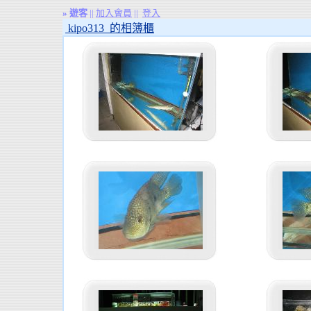
»
遊客
||
加入會員
||
登入
kipo313 的相簿櫃