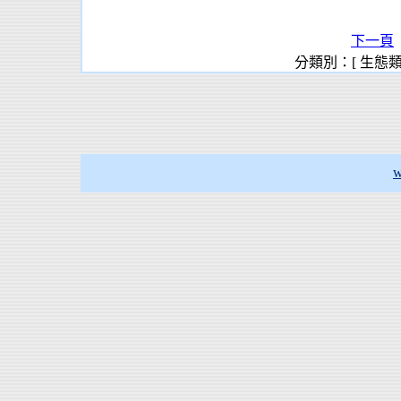
下一頁
分類別：[ 生態
w