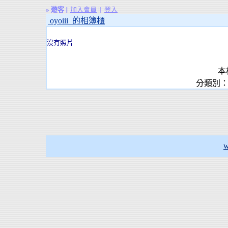
»
遊客
||
加入會員
||
登入
oyoiii 的相簿櫃
沒有照片
本
分類別：
w