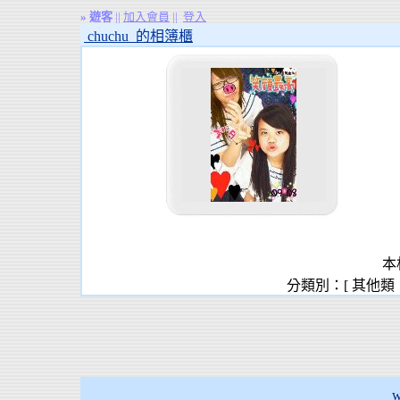
»
遊客
||
加入會員
||
登入
chuchu 的相簿櫃
本
分類別：[ 其他類
w