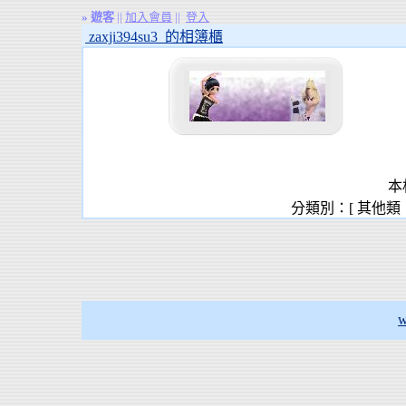
»
遊客
||
加入會員
||
登入
zaxji394su3 的相簿櫃
本
分類別：[ 其他類
w