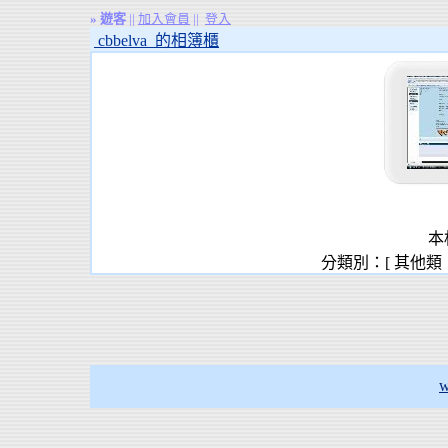
»
遊客
||
加入會員
||
登入
cbbelva 的相簿櫃
本
分類別：[ 其他類
w