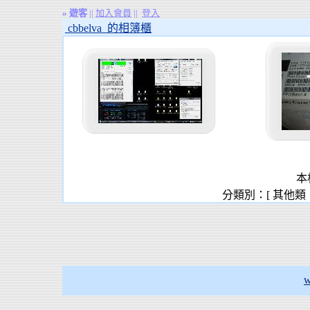
»
遊客
||
加入會員
||
登入
cbbelva 的相簿櫃
本
分類別：[ 其他類
w