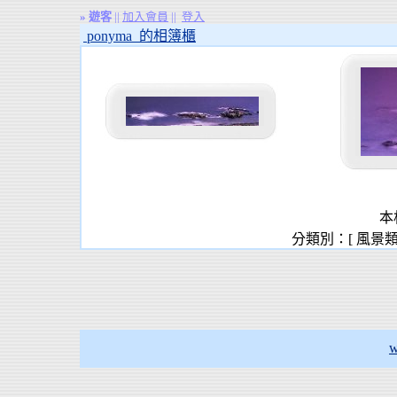
»
遊客
||
加入會員
||
登入
ponyma 的相簿櫃
本
分類別：[ 風景
w