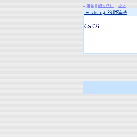
»
遊客
||
加入會員
||
登入
wucherng 的相簿櫃
沒有照片