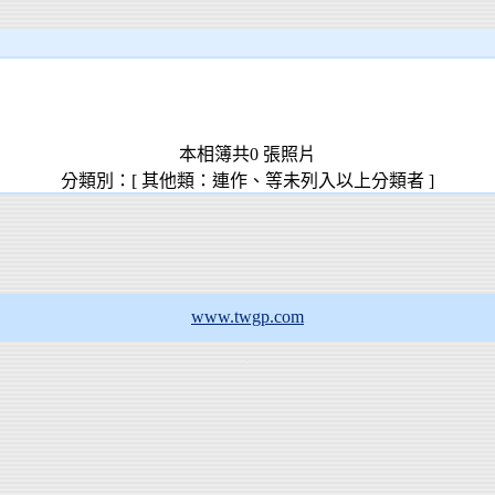
本相簿共0 張照片
分類別：[ 其他類：連作、等未列入以上分類者 ]
www.twgp.com