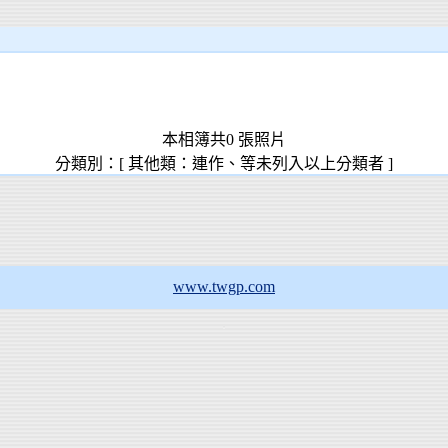
本相簿共0 張照片
分類別：[ 其他類：連作、等未列入以上分類者 ]
www.twgp.com