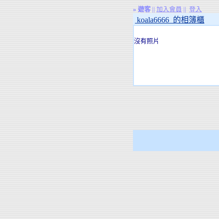
»
遊客
||
加入會員
||
登入
koala6666 的相簿櫃
沒有照片