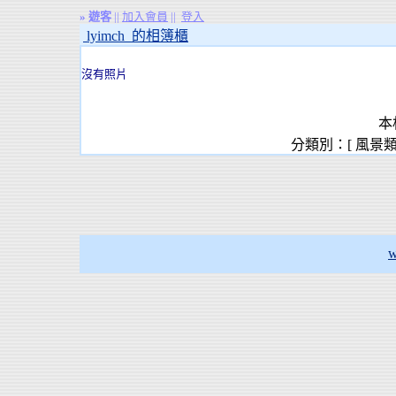
»
遊客
||
加入會員
||
登入
lyimch 的相簿櫃
沒有照片
本
分類別：[ 風景
w