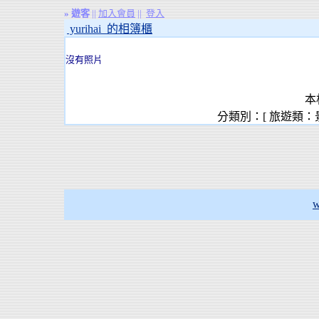
»
遊客
||
加入會員
||
登入
yurihai 的相簿櫃
沒有照片
本
分類別：[ 旅遊類：
w