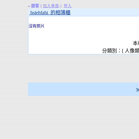
»
遊客
||
加入會員
||
登入
hsiehfahi 的相簿櫃
沒有照片
本
分類別：[ 人像
w