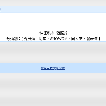
櫃
本相簿共0 張照片
分類別：[ 秀展類：明星、SHOWGirl、同人誌、發表會 ]
www.twgp.com