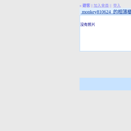
»
遊客
||
加入會員
||
登入
monkey810624 的相簿
沒有照片