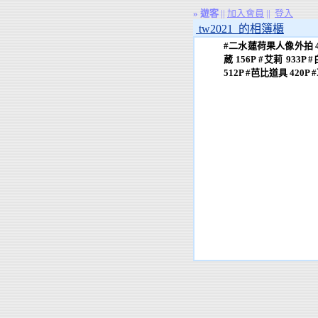
»
遊客
||
加入會員
||
登入
tw2021 的相簿櫃
#二水蓮荷果人像外拍 463P
葳 156P #艾莉 933P #
512P #芭比道具 420P #