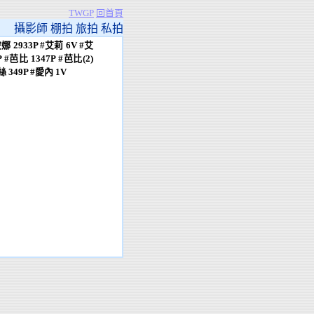
TWGP
回首頁
攝影師 棚拍 旅拍 私拍
 2933P #艾莉 6V #艾
P #芭比 1347P #芭比(2)
絲 349P #愛內 1V