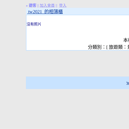
»
遊客
||
加入會員
||
登入
tw2021 的相簿櫃
沒有照片
本
分類別：[ 旅遊類：
w