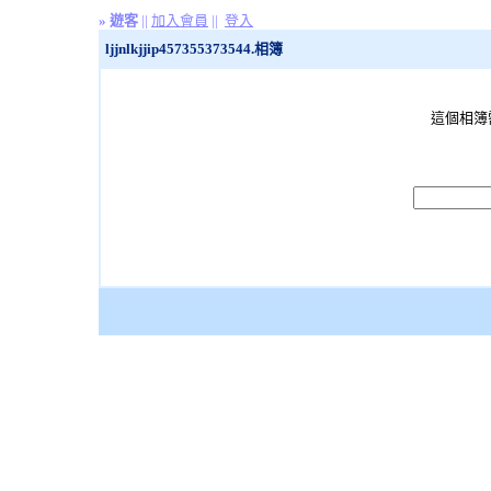
»
遊客
||
加入會員
||
登入
ljjnlkjjip457355373544.相簿
這個相簿