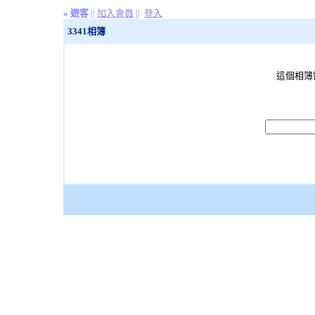
»
遊客
||
加入會員
||
登入
3341相簿
這個相簿