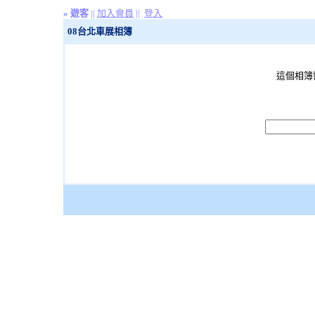
»
遊客
||
加入會員
||
登入
08台北車展相簿
這個相簿