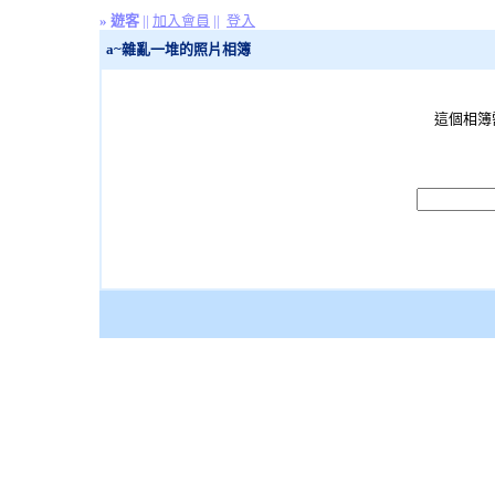
»
遊客
||
加入會員
||
登入
a~雜亂一堆的照片相簿
這個相簿