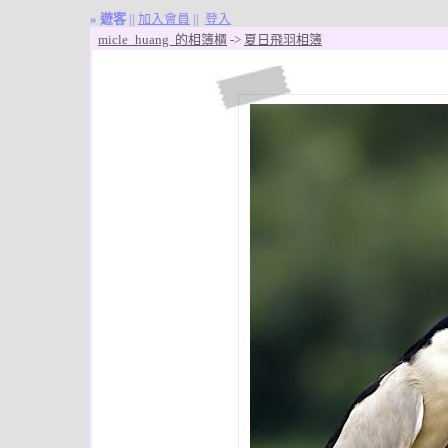
»
遊客
||
加入會員
||
登入
micle_huang 的相簿櫃
->
夏日飛羽相簿