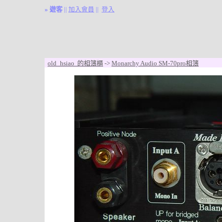
»
遊客
||
加入會員
||
登入
old_hsiao 的相簿櫃
->
Monarchy Audio SM-70pro相簿