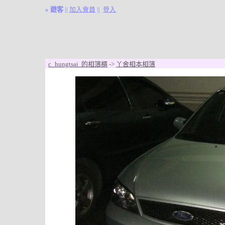
»
遊客
||
加入會員
||
登入
c_hungtsai 的相簿櫃
->
丫舍相本相簿