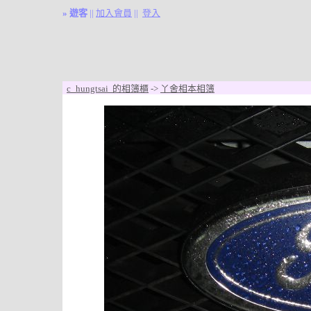
»
遊客
||
加入會員
||
登入
c_hungtsai 的相簿櫃
->
丫舍相本相簿