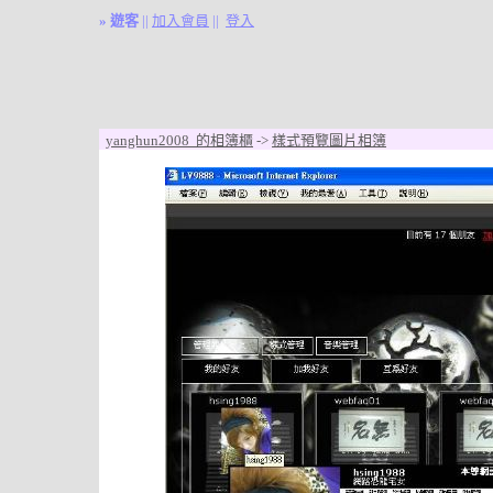
»
遊客
||
加入會員
||
登入
yanghun2008 的相簿櫃
->
樣式預覽圖片相簿