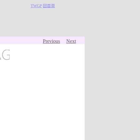
TWGP
回首頁
Previous
Next