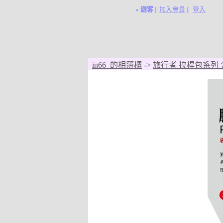
»
遊客
||
加入會員
||
登入
in66 的相簿櫃
->
旅行者 拉桿包系列 