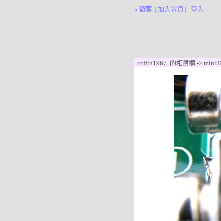
»
遊客
||
加入會員
||
登入
coffin1967 的相簿櫃
->
mini